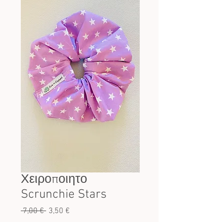
Χειροποιητο
Scrunchie Stars
Κανονική
Τιμή
 7,00 € 
3,50 €
τιμή
Έκπτωσης