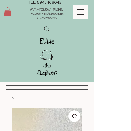
TEL.
6942468045
Αντικαταβολή
ΜΟΝΟ
κατόπιν τηλεφωνικής
επικοινωνίας