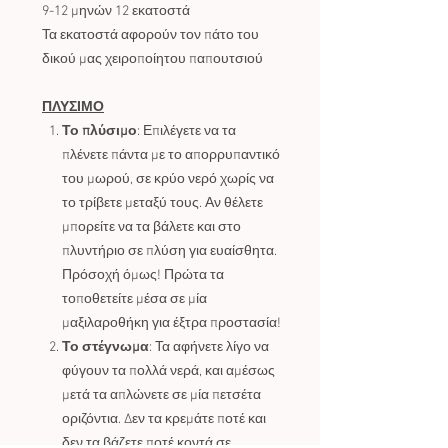
9-12 μηνών 12 εκατοστά
Τα εκατοστά αφορούν τον πάτο του
δικού μας χειροποίητου παπουτσιού
ΠΛΥΣΙΜΟ
Το πλύσιμο
: Επιλέγετε να τα
πλένετε πάντα με το απορρυπαντικό
του μωρού, σε κρύο νερό χωρίς να
το τρίβετε μεταξύ τους. Αν θέλετε
μπορείτε να τα βάλετε και στο
πλυντήριο σε πλύση για ευαίσθητα.
Πρόσοχή όμως! Πρώτα τα
τοποθετείτε μέσα σε μία
μαξιλαροθήκη για έξτρα προστασία!
Το στέγνωμα
: Τα αφήνετε λίγο να
φύγουν τα πολλά νερά, και αμέσως
μετά τα απλώνετε σε μία πετσέτα
οριζόντια. Δεν τα κρεμάτε ποτέ και
δεν τα βάζετε ποτέ κοντά σε