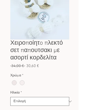
Χειροποίητo πλεκτό
σετ παπουτσακι με
ασορτί κορδελίτα
Κανονική
Τιμή
 34,00 € 
30,60 €
τιμή
Έκπτωσης
Χρώμα
*
Ηλικία
*