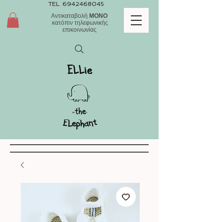
TEL.
6942468045
Αντικαταβολή
ΜΟΝΟ
κατόπιν τηλεφωνικής
επικοινωνίας