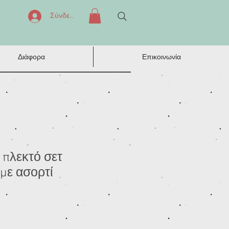
Σύνδεση
Διάφορα
Επικοινωνία
 πλεκτό σετ
με ασορτί
μή
κπτωσης