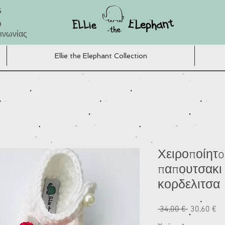
5
Ο
ινωνίας
Ellie the Elephant Collection
Χειροποίητo
παπουτσακι 
κορδελιτσα
Κανονική
Τι
 34,00 € 
30,60 €
τιμή
Έ