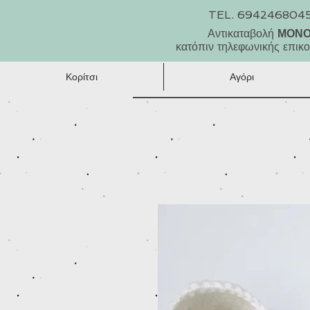
TEL. 694246804
Αντικαταβολή
ΜΟΝ
κατόπιν τηλεφωνικής επικο
Κορίτσι
Αγόρι