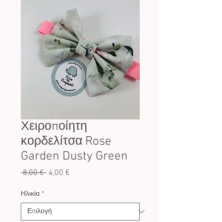
Χειροποίητη
κορδελίτσα Rose
Garden Dusty Green
Κανονική
Τιμή
 8,00 € 
4,00 €
τιμή
Έκπτωσης
Ηλικία
*