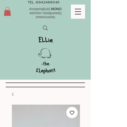
TEL.
6942468045
Αντικαταβολή
ΜΟΝΟ
κατόπιν τηλεφωνικής
επικοινωνίας