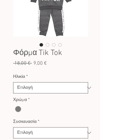
Φόρμα Tik Tok
Κανονική
Τιμή
 18,00 € 
9,00 €
τιμή
Έκπτωσης
Ηλικία
*
Χρώμα
*
Συσκευασία
*