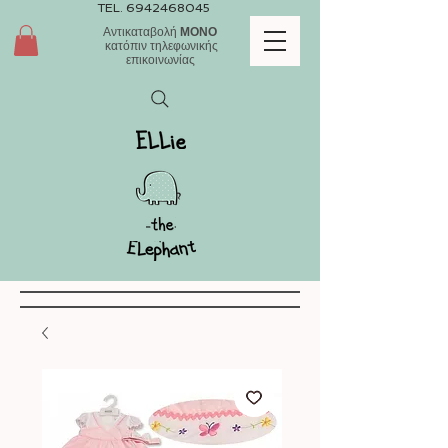
TEL.
6942468045
Αντικαταβολή
ΜΟΝΟ
κατόπιν τηλεφωνικής
επικοινωνίας