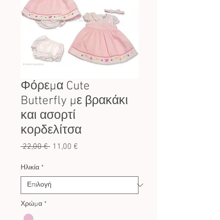
Φόρεμα Cute
Butterfly με βρακάκι
και ασορτί
κορδελίτσα
Κανονική
Τιμή
 22,00 € 
11,00 €
τιμή
Έκπτωσης
Ηλικία
*
Χρώμα
*