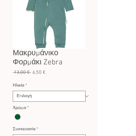
Μακρυμάνικο
Φορμάκι Zebra
Κανονική
Τιμή
 13,00 € 
6,50 €
τιμή
Έκπτωσης
Ηλικία
*
Χρώμα
*
Συσκευασία
*