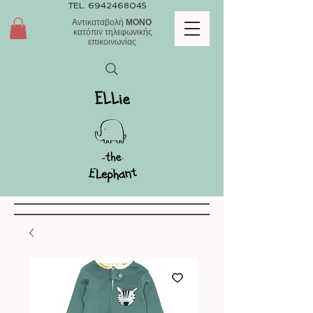
TEL.
6942468045
Αντικαταβολή
ΜΟΝΟ
κατόπιν τηλεφωνικής
επικοινωνίας