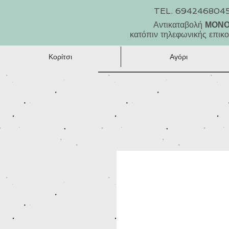
TEL. 694246804
Αντικαταβολή
ΜΟΝ
κατόπιν τηλεφωνικής επικο
Κορίτσι
Αγόρι