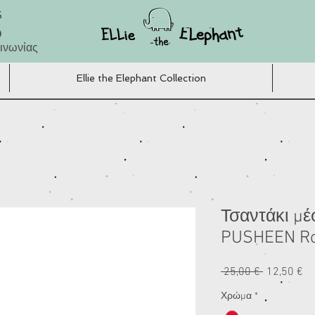
5
Ο
ινωνίας
Ellie the Elephant Collection
Τσαντάκι μέ
PUSHEEN Ros
Κανονική
Τι
 25,00 € 
12,50 €
τιμή
Έ
Χρώμα
*