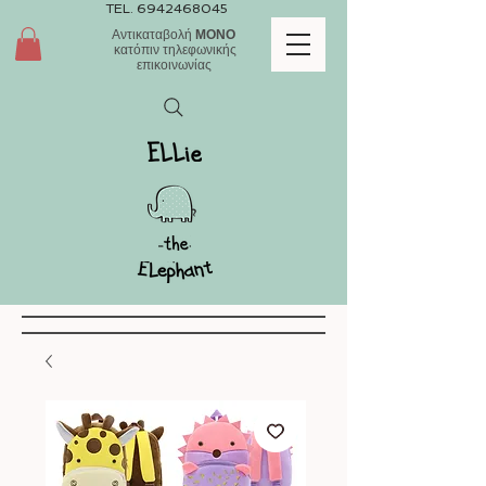
TEL.
6942468045
Αντικαταβολή
ΜΟΝΟ
κατόπιν τηλεφωνικής
επικοινωνίας