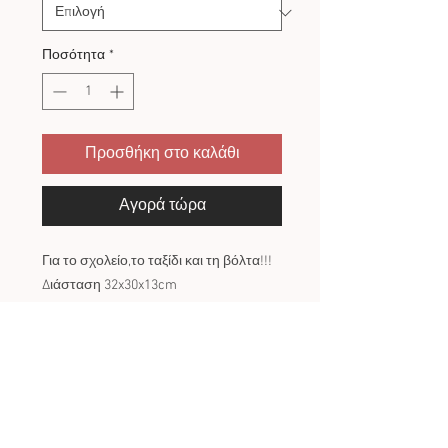
Ποσότητα
*
Προσθήκη στο καλάθι
Αγορά τώρα
Για το σχολείο,το ταξίδι και τη βόλτα!!!
Διάσταση 32x30x13cm
ΠΟΛΙΤΙΚΗ ΕΠΙΣΤΡΟΦΩΝ
Πως γίνεται η αλλαγή/επιστροφή
ΤΑ ΧΕΙΡΟΠΟΙΗΤΑ ΠΡΟΙΟΝΤΑ ΔΕΝ