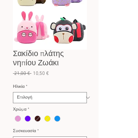
Σακίδιο πλάτης
νηπίου Ζωάκι
Κανονική
Τιμή
 21,00 € 
10,50 €
τιμή
Έκπτωσης
Ηλικία
*
Χρώμα
*
Συσκευασία
*