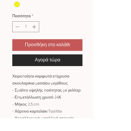
Ποσότητα
*
Προσθήκη στο καλάθι
Αγορά τώρα
Χειροποίητα καρφωτά επίχρυσα
σκουλαρίκια μεσαίου μεγέθους
- Σμάλτο υψηλής ποιότητας με γκλίτερ
- Επιμετάλλωση χρυσό 24Κ
- Μήκος 2,5 cm
- Χάρτινο καρτελάκι Toolittle
- Υποαλλεργικά μεταλλικά στοιχεία,
χωρίς Νικέλιο και Μόλυβδο