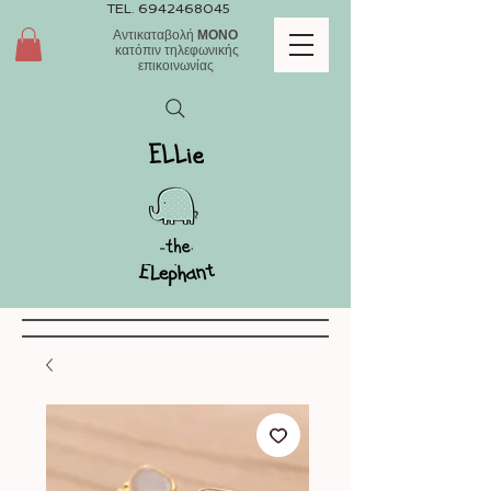
TEL.
6942468045
Αντικαταβολή
ΜΟΝΟ
κατόπιν τηλεφωνικής
επικοινωνίας