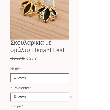
Σκουλαρίκια με
σμάλτο Elegant Leaf
Κανονική
Τιμή
 12,50 € 
6,25 €
τιμή
Έκπτωσης
Ηλικία
*
Συσκευασία
*
Χρώμα
*