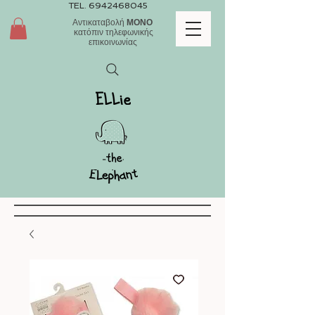
TEL.
6942468045
Αντικαταβολή
ΜΟΝΟ
κατόπιν τηλεφωνικής
επικοινωνίας