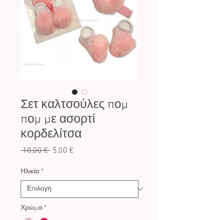
Σετ καλτσούλες πομ
πομ με ασορτί
κορδελίτσα
Κανονική
Τιμή
 10,00 € 
5,00 €
τιμή
Έκπτωσης
Ηλικία
*
Χρώμα
*