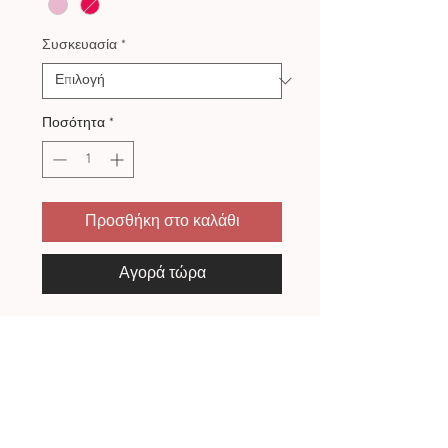
Συσκευασία
*
Ποσότητα
*
Προσθήκη στο καλάθι
Αγορά τώρα
Εταιρία NURSERY TIME
ΠΟΛΙΤΙΚΗ ΕΠΙΣΤΡΟΦΩΝ
Πως γίνεται η αλλαγή/επιστροφή