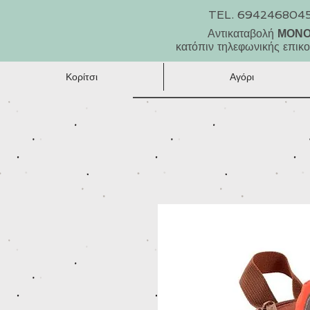
TEL. 694246804
Αντικαταβολή
ΜΟΝ
κατόπιν τηλεφωνικής επικο
Κορίτσι
Αγόρι