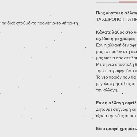
Πως γίνεται η αλλα
ΤΑ ΧΕΙΡΟΠΟΙΗΤΑ Π
ν παιδικό σταθμό-το προνήπιο-το νήπιο-τη
Κάνατε λάθος στο ν
σχέδιο η το χρωμα;
Εάν η αλλαγή δεν οφεί
μας το προϊόν στη διε
μας για να σας στείλο
Με τη νέα αποστολή θ
της επιστροφής όσο κ
Το νέο προϊόν που θα ε
μεγαλύτερης αξίας απ
την αλλαγή.
Εάν η αλλαγή οφείλε
Ζητούμε συγνώμη και
έξοδα της νέας αποστ
Επιστροφή χρημάτων