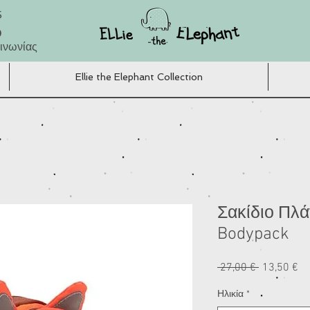
5
Ο
ινωνίας
Ellie the Elephant Collection
Σακίδιο Πλά
Bodypack
Κανονική
Τι
 27,00 € 
13,50 €
τιμή
Έ
Ηλικία
*