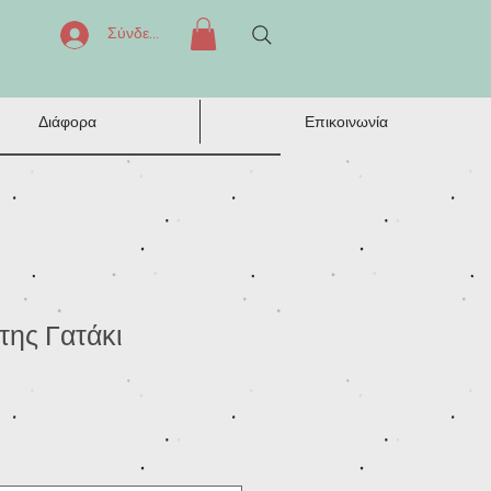
Σύνδεση
Διάφορα
Επικοινωνία
της Γατάκι
μή
κπτωσης