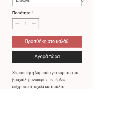
Ποσότητα
*
Προσθήκη στο καλάθι
Αγορά τώρα
Χειροποίητη λαμπάδα για κορίτσια με
βραχιόλι μονοκερος με πέρλες,
επίχρυσα στοιχεία και σμάλτο
- Φιόγκος από τούλι, κορδέλες και
δαντέλα
- Φτιαγμένη στο εργαστήρι της Toolittle
με Ελληνικό κερί 40 εκ.