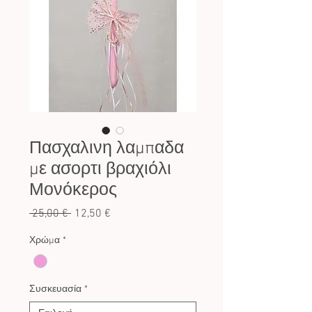
Πασχαλινη λαμπαδα
με ασορτι βραχιόλι
Μονόκερος
Κανονική
Τιμή
 25,00 € 
12,50 €
τιμή
Έκπτωσης
Χρώμα
*
Συσκευασία
*