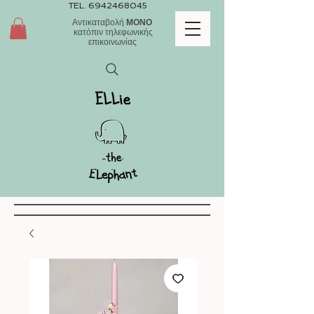
TEL.
6942468045
Αντικαταβολή
ΜΟΝΟ
κατόπιν τηλεφωνικής
επικοινωνίας