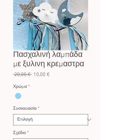
Πασχαλινή λαμπάδα
με ξυλινη κρεμαστρα
Κανονική
Τιμή
 20,00 € 
10,00 €
τιμή
Έκπτωσης
Χρώμα
*
Συσκευασία
*
Σχέδιο
*