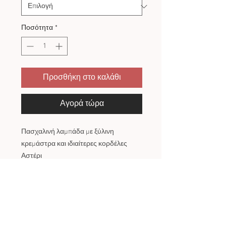
Ποσότητα
*
Προσθήκη στο καλάθι
Αγορά τώρα
Πασχαλινή λαμπάδα με ξύλινη
κρεμάστρα και ιδιαίτερες κορδέλες
Αστέρι
Σύννεφο
Φεγγάρι
Επιλέξτε το δικό σας σχέδιο!
Με ελληνικό κερί 40 εκ.