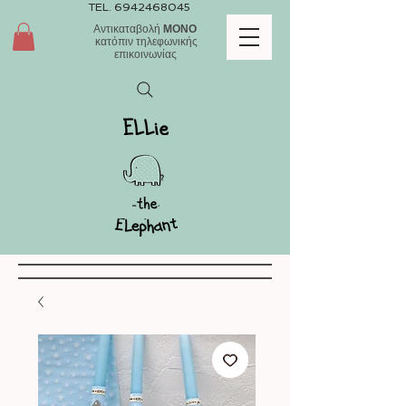
TEL.
6942468045
Αντικαταβολή
ΜΟΝΟ
κατόπιν τηλεφωνικής
επικοινωνίας