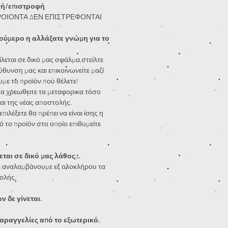
γή/επιστροφή
ΡΟΙΟΝΤΑ ΔΕΝ ΕΠΙΣΤΡΕΦΟΝΤΑΙ
ούμερο η αλλάξατε γνώμη για το
λεται σε δικό μας σφάλμα,στείλτε
ύθυνση μας και επικοινωνείτε μαζί
υμε το προϊόν που θέλετε!
α χρεωθειτε τα μεταφορικα τόσο
αι της νέας αποστολής.
πιλέξετε θα πρέπει να είναι ίσης η
ό το προϊόν στο οποίο επιθυμείτε
ται σε δικό μας λάθος...
 αναλαμβάνουμε εξ ολοκλήρου τα
ολής.
 δε γίνεται.
αραγγελίες από το εξωτερικό.