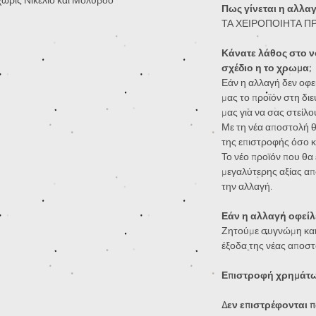
 χωρίς Νικέλιο και Μόλυβδο
Πως γίνεται η αλλα
ΤΑ ΧΕΙΡΟΠΟΙΗΤΑ Π
Κάνατε λάθος στο ν
σχέδιο η το χρωμα;
Εάν η αλλαγή δεν οφεί
μας το προϊόν στη διε
μας για να σας στείλο
Με τη νέα αποστολή θ
της επιστροφής όσο κ
Το νέο προϊόν που θα ε
μεγαλύτερης αξίας απ
την αλλαγή.
Εάν η αλλαγή οφείλε
Ζητούμε συγνώμη και
έξοδα της νέας αποστ
Επιστροφή χρημάτων
Δεν επιστρέφονται π