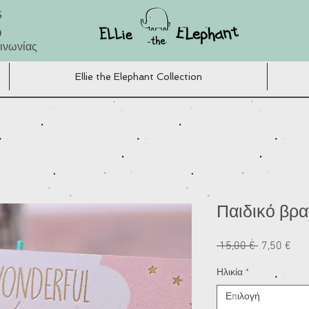
5
Ο
ινωνίας
Ellie the Elephant Collection
Παιδικό βραχ
Κανονική
Τιμ
 15,00 € 
7,50 €
τιμή
Έκ
Ηλικία
*
Επιλογή