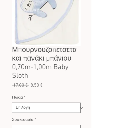
Μπουρνουζοπετσετα
και πανάκι μπάνιου
0,70m-1,00m Baby
Sloth
Κανονική
Τιμή
 17,00 € 
8,50 €
τιμή
Έκπτωσης
Ηλικία
*
Συσκευασία
*