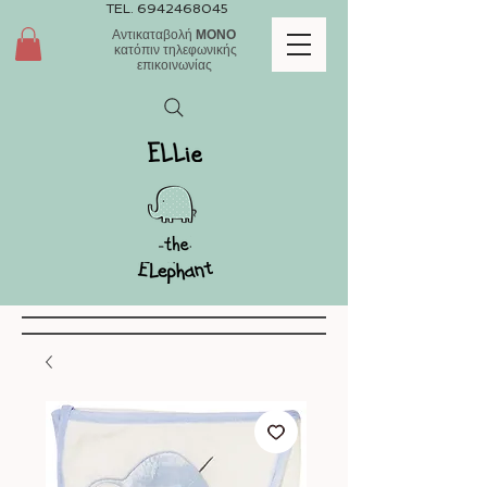
TEL.
6942468045
Αντικαταβολή
ΜΟΝΟ
κατόπιν τηλεφωνικής
επικοινωνίας