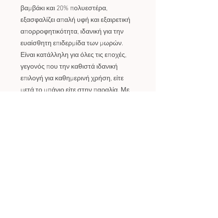
βαμβάκι και 20% πολυεστέρα,
εξασφαλίζει απαλή υφή και εξαιρετική
απορροφητικότητα, ιδανική για την
ευαίσθητη επιδερμίδα των μωρών.
Είναι κατάλληλη για όλες τις εποχές,
γεγονός που την καθιστά ιδανική
επιλογή για καθημερινή χρήση, είτε
μετά το μπάνιο είτε στην παραλία. Με
διαστάσεις 0,70 m x 1,00 m, αγκαλιάζει
άνετα το μωράκι σας, προσφέροντας
ζεστασιά και ασφάλεια. Επιλέξτε την
μπουρνουζοπετσέτα Pamuk Baby για να
κάνετε τις στιγμές του μπάνιου
ευχάριστες και στιλάτες!
ΠΟΛΙΤΙΚΗ ΕΠΙΣΤΡΟΦΩΝ
Πως γίνεται η αλλαγή/επιστροφή