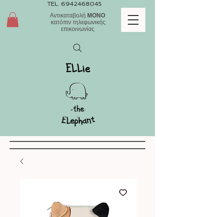
TEL.
6942468045
Αντικαταβολή
ΜΟΝΟ
κατόπιν τηλεφωνικής
επικοινωνίας