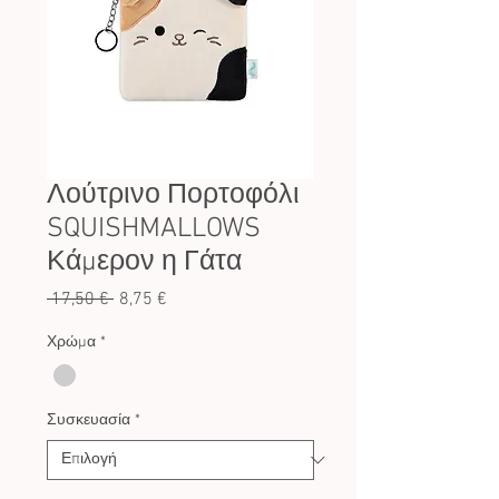
Λούτρινο Πορτοφόλι
SQUISHMALLOWS
Κάμερον η Γάτα
Κανονική
Τιμή
 17,50 € 
8,75 €
τιμή
Έκπτωσης
Χρώμα
*
Συσκευασία
*