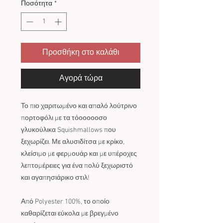
Ποσότητα
*
Προσθήκη στο καλάθι
Αγορά τώρα
Το πιο χαριτωμένο και απαλό λούτρινο
πορτοφόλι με τα τόοοοοοσο
γλυκούλικα Squishmallows που
ξεχωρίζει. Με αλυσιδίτσα με κρίκο,
κλείσιμο με φερμουάρ και με υπέροχες
λεπτομέρειες για ένα πολύ ξεχωριστό
και αγαπησιάρικο στιλ!
Από Polyester 100%, το οποίο
καθαρίζεται εύκολα με βρεγμένο