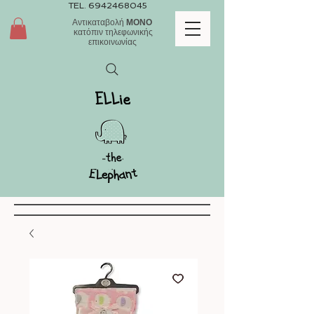
TEL.
6942468045
Αντικαταβολή
ΜΟΝΟ
κατόπιν τηλεφωνικής
επικοινωνίας