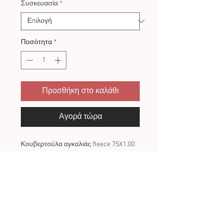
Συσκευασία
*
Ποσότητα
*
Προσθήκη στο καλάθι
Αγορά τώρα
Κουβερτούλα αγκαλιάς fleece 75X1.00
SNUGGLE BABY
ΠΟΛΙΤΙΚΗ ΕΠΙΣΤΡΟΦΩΝ
Πως γίνεται η αλλαγή/επιστροφή
ΤΑ ΧΕΙΡΟΠΟΙΗΤΑ ΠΡΟΙΟΝΤΑ ΔΕΝ