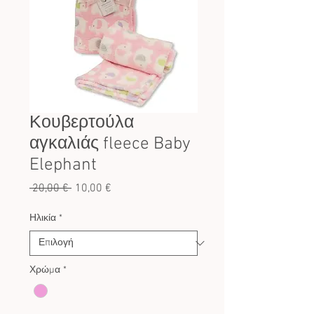
Κουβερτούλα
αγκαλιάς fleece Baby
Elephant
Κανονική
Τιμή
 20,00 € 
10,00 €
τιμή
Έκπτωσης
Ηλικία
*
Χρώμα
*