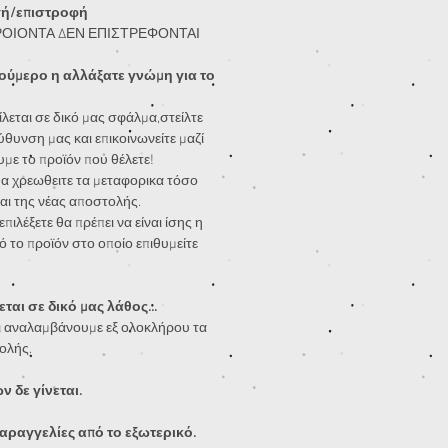
γή/επιστροφή
ΡΟΙΟΝΤΑ ΔΕΝ ΕΠΙΣΤΡΕΦΟΝΤΑΙ
ούμερο η αλλάξατε γνώμη για το
λεται σε δικό μας σφάλμα,στείλτε
ύθυνση μας και επικοινωνείτε μαζί
υμε το προϊόν που θέλετε!
α χρεωθειτε τα μεταφορικα τόσο
αι της νέας αποστολής.
πιλέξετε θα πρέπει να είναι ίσης η
ό το προϊόν στο οποίο επιθυμείτε
ται σε δικό μας λάθος...
 αναλαμβάνουμε εξ ολοκλήρου τα
ολής.
 δε γίνεται.
αραγγελίες από το εξωτερικό.