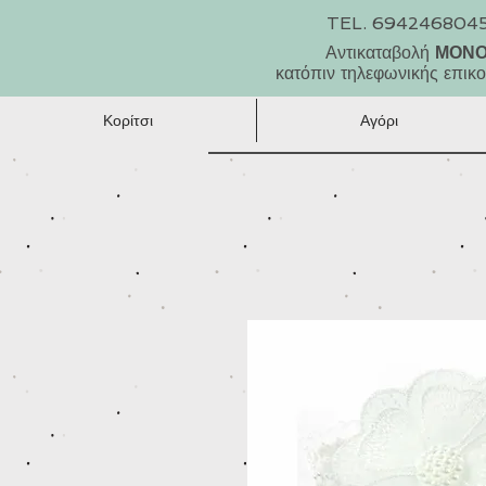
TEL. 694246804
Αντικαταβολή
ΜΟΝ
κατόπιν τηλεφωνικής επικο
Κορίτσι
Αγόρι