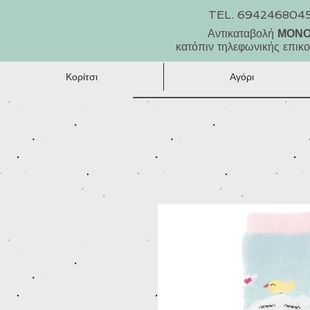
TEL. 694246804
Αντικαταβολή
ΜΟΝ
κατόπιν τηλεφωνικής επικο
Κορίτσι
Αγόρι