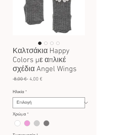
Καλτσάκια Happy
Colors με απλικέ
σχέδια Angel Wings
Κανονική
Τιμή
 8,00 € 
4,00 €
τιμή
Έκπτωσης
Ηλικία
*
Χρώμα
*