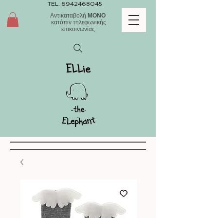
TEL.
6942468045
Αντικαταβολή
ΜΟΝΟ
κατόπιν τηλεφωνικής
επικοινωνίας