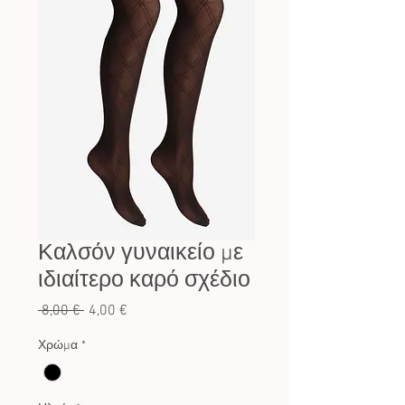
Καλσόν γυναικείο με
ιδιαίτερο καρό σχέδιο
Κανονική
Τιμή
 8,00 € 
4,00 €
τιμή
Έκπτωσης
Χρώμα
*