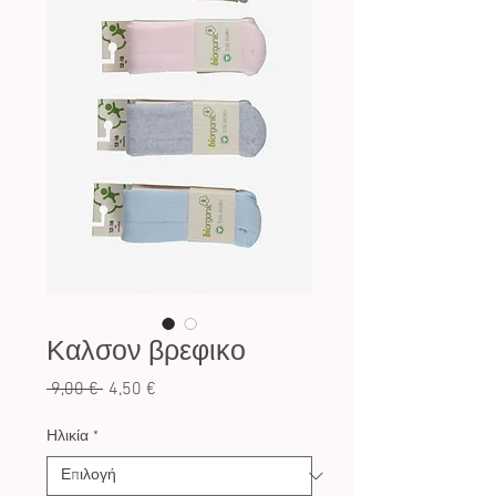
Καλσον βρεφικο
Κανονική
Τιμή
 9,00 € 
4,50 €
τιμή
Έκπτωσης
Ηλικία
*