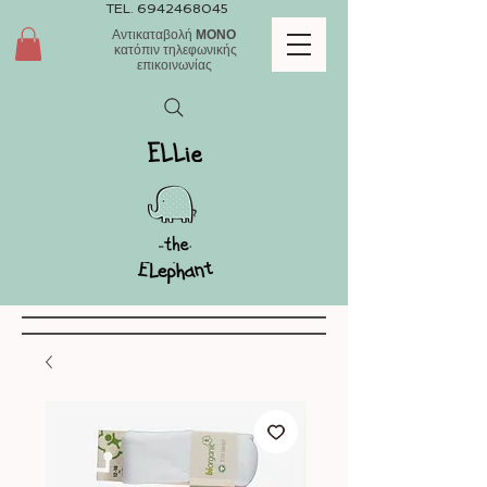
TEL.
6942468045
Αντικαταβολή
ΜΟΝΟ
κατόπιν τηλεφωνικής
επικοινωνίας