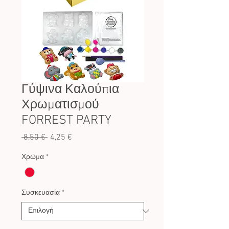
Γύψινα Καλούπια
Χρωματισμού
FORREST PARTY
Κανονική
Τιμή
 8,50 € 
4,25 €
τιμή
Έκπτωσης
Χρώμα
*
Συσκευασία
*