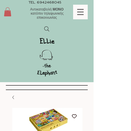
TEL.
6942468045
Αντικαταβολή
ΜΟΝΟ
κατόπιν τηλεφωνικής
επικοινωνίας