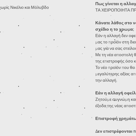
Πως γίνεται η αλλα
 χωρίς Νικέλιο και Μόλυβδο
ΤΑ ΧΕΙΡΟΠΟΙΗΤΑ Π
Κάνατε λάθος στο ν
σχέδιο η το χρωμα;
Εάν η αλλαγή δεν οφεί
μας το προϊόν στη διε
μας για να σας στείλο
Με τη νέα αποστολή θ
της επιστροφής όσο κ
Το νέο προϊόν που θα ε
μεγαλύτερης αξίας απ
την αλλαγή.
Εάν η αλλαγή οφείλε
Ζητούμε συγνώμη και
έξοδα της νέας αποστ
Επιστροφή χρημάτων
Δεν επιστρέφονται π