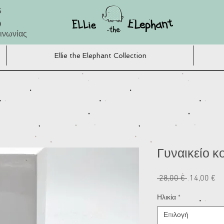
5
Ο
ινωνίας
Ellie the Elephant Collection
Γυναικείο κο
Κανονική
Τι
 28,00 € 
14,00 €
τιμή
Έ
Ηλικία
*
Επιλογή