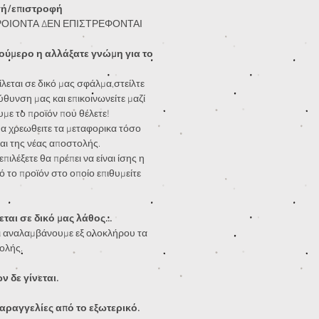
γή/επιστροφή
ΡΟΙΟΝΤΑ ΔΕΝ ΕΠΙΣΤΡΕΦΟΝΤΑΙ
ούμερο η αλλάξατε γνώμη για το
λεται σε δικό μας σφάλμα,στείλτε
ύθυνση μας και επικοινωνείτε μαζί
υμε το προϊόν που θέλετε!
α χρεωθειτε τα μεταφορικα τόσο
αι της νέας αποστολής.
πιλέξετε θα πρέπει να είναι ίσης η
ό το προϊόν στο οποίο επιθυμείτε
ται σε δικό μας λάθος...
 αναλαμβάνουμε εξ ολοκλήρου τα
ολής.
 δε γίνεται.
αραγγελίες από το εξωτερικό.