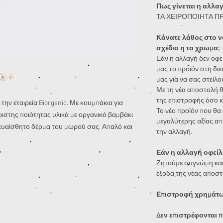
Πως γίνεται η αλλα
ΤΑ ΧΕΙΡΟΠΟΙΗΤΑ Π
Κάνατε λάθος στο ν
σχέδιο η το χρωμα;
Εάν η αλλαγή δεν οφεί
μας το προϊόν στη διε
μας για να σας στείλο
Με τη νέα αποστολή θ
της επιστροφής όσο κ
την εταιρεία Biorganic. Με κουμπάκια για
Το νέο προϊόν που θα ε
ιστης ποιότητας υλικά με οργανικό βαμβάκι
μεγαλύτερης αξίας απ
 ευαίσθητο δέρμα του μωρού σας. Απαλό και
την αλλαγή.
Εάν η αλλαγή οφείλε
Ζητούμε συγνώμη και
έξοδα της νέας αποστ
Επιστροφή χρημάτων
Δεν επιστρέφονται π