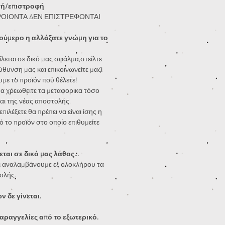
γή/επιστροφή
ΡΟΙΟΝΤΑ ΔΕΝ ΕΠΙΣΤΡΕΦΟΝΤΑΙ
ούμερο η αλλάξατε γνώμη για το
λεται σε δικό μας σφάλμα,στείλτε
ύθυνση μας και επικοινωνείτε μαζί
υμε το προϊόν που θέλετε!
α χρεωθειτε τα μεταφορικα τόσο
αι της νέας αποστολής.
πιλέξετε θα πρέπει να είναι ίσης η
ό το προϊόν στο οποίο επιθυμείτε
ται σε δικό μας λάθος...
 αναλαμβάνουμε εξ ολοκλήρου τα
ολής.
 δε γίνεται.
αραγγελίες από το εξωτερικό.