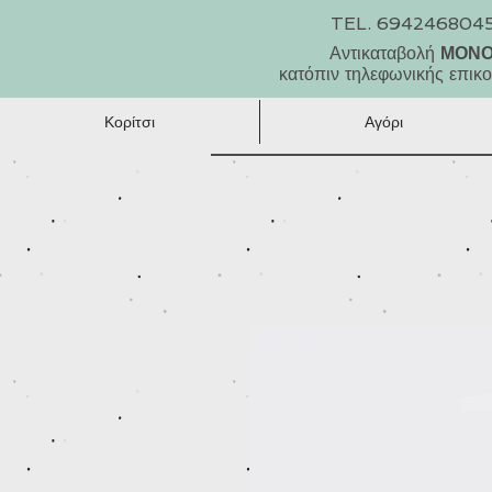
TEL. 694246804
Αντικαταβολή
ΜΟΝ
κατόπιν τηλεφωνικής επικο
Κορίτσι
Αγόρι