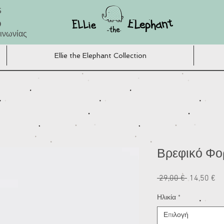
5
Ο
ινωνίας
Ellie the Elephant Collection
Βρεφικό Φο
Κανονική
Τι
 29,00 € 
14,50 €
τιμή
Έ
Ηλικία
*
Επιλογή