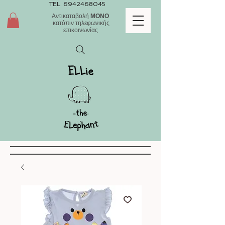
TEL.
6942468045
Αντικαταβολή
ΜΟΝΟ
κατόπιν τηλεφωνικής
επικοινωνίας