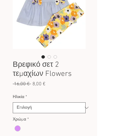
Βρεφικό σετ 2
τεμαχίων Flowers
Κανονική
Τιμή
 16,00 € 
8,00 €
τιμή
Έκπτωσης
Ηλικία
*
Χρώμα
*