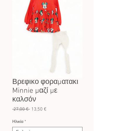
Βρεφικο φοραματακι
Minnie μαζί με
καλσόν
Κανονική
Τιμή
 27,00 € 
13,50 €
τιμή
Έκπτωσης
Ηλικία
*