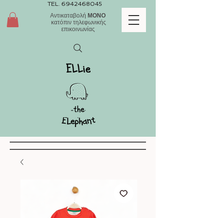
TEL.
6942468045
Αντικαταβολή
ΜΟΝΟ
κατόπιν τηλεφωνικής
επικοινωνίας