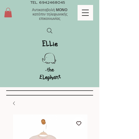
TEL.
6942468045
Αντικαταβολή
ΜΟΝΟ
κατόπιν τηλεφωνικής
επικοινωνίας