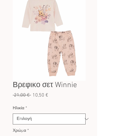
Βρεφικο σετ Winnie
Κανονική
Τιμή
 21,00 € 
10,50 €
τιμή
Έκπτωσης
Ηλικία
*
Χρώμα
*