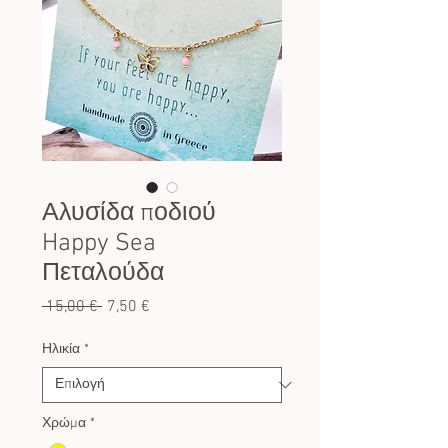
Αλυσίδα ποδιού
Happy Sea
Πεταλούδα
Κανονική
Τιμή
 15,00 € 
7,50 €
τιμή
Έκπτωσης
Ηλικία
*
Χρώμα
*