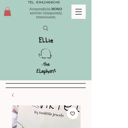
TEL.
6942468045
Αντικαταβολή
ΜΟΝΟ
κατόπιν τηλεφωνικής
επικοινωνίας